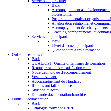
Services au particulier
Back
Accompagnement au développement
professionnel
Préparation mentale et organisationnel
Amélioration relationnel et communic
Accompagnement des changements
Coaching comportemental et connaiss
Services au participant
Back
Livret d'accueil participant
Questionnaire à froid formation
Qui sommes nous ? |
Back
QUALIOPI - Qualité organismes de formation
Retour prestations et satisfaction client
Notre déontologie d'accompagnement
Vos intervenants
Accompagnement du Handicap
Ils nous ont fait confiance
Situation et accès
Demande documentation franchise
Outils / Documentation
Back
Catalogue formations 2026