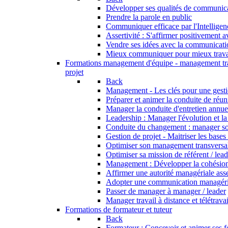
Développer ses qualités de communic
Prendre la parole en public
Communiquer efficace par l'Intellige
Assertivité : S'affirmer positivement 
Vendre ses idées avec la communicati
Mieux communiquer pour mieux trava
Formations management d'équipe - management tr
projet
Back
Management - Les clés pour une gesti
Préparer et animer la conduite de réu
Manager la conduite d'entretien annue
Leadership : Manager l'évolution et l
Conduite du changement : manager s
Gestion de projet - Maitriser les bases
Optimiser son management transversa
Optimiser sa mission de référent / lea
Management : Développer la cohésion
Affirmer une autorité managériale asse
Adopter une communication managérial
Passer de manager à manager / leader
Manager travail à distance et télétravai
Formations de formateur et tuteur
Back
Formateur : Concevoir et animer ses 