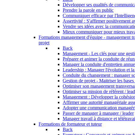
Développer ses qualités de communic
Prendre la parole en public
Communiquer efficace par l'Intellige
Assertivité : S'affirmer positivement 
Vendre ses idées avec la communicati
Mieux communiquer pour mieux trava
Formations management d'équipe - management tr
projet
Back
Management - Les clés pour une gesti
Préparer et animer la conduite de réu
Manager la conduite d'entretien annue
Leadership : Manager l'évolution et l
Conduite du changement : manager s
Gestion de projet - Maitriser les bases
Optimiser son management transversa
Optimiser sa mission de référent / lea
Management : Développer la cohésion
Affirmer une autorité managériale asse
Adopter une communication managérial
Passer de manager à manager / leader
Manager travail à distance et télétravai
Formations de formateur et tuteur
Back
Formateur : Concevoir et animer ses 