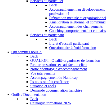
Services au particulier
Back
Accompagnement au développement
professionnel
Préparation mentale et organisationnel
Amélioration relationnel et communic
Accompagnement des changements
Coaching comportemental et connaiss
Services au participant
Back
Livret d'accueil participant
Questionnaire à froid formation
Qui sommes nous ? |
Back
QUALIOPI - Qualité organismes de formation
Retour prestations et satisfaction client
Notre déontologie d'accompagnement
Vos intervenants
Accompagnement du Handicap
Ils nous ont fait confiance
Situation et accès
Demande documentation franchise
Outils / Documentation
Back
Catalogue formations 2026