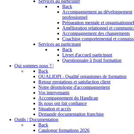
Services au particulier
Back
Accompagnement au développement
professionnel
Préparation mentale et organisationnel
Amélioration relationnel et communic
Accompagnement des changements
Coaching comportemental et connaiss
Services au participant
Back
Livret d'accueil participant
Questionnaire à froid formation
Qui sommes nous ? |
Back
QUALIOPI - Qualité organismes de formation
Retour prestations et satisfaction client
Notre déontologie d'accompagnement
Vos intervenants
Accompagnement du Handicap
Ils nous ont fait confiance
Situation et accès
Demande documentation franchise
Outils / Documentation
Back
Catalogue formations 2026