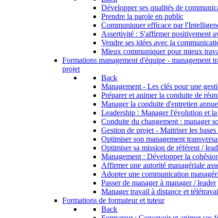
Développer ses qualités de communic
Prendre la parole en public
Communiquer efficace par l'Intellige
Assertivité : S'affirmer positivement 
Vendre ses idées avec la communicati
Mieux communiquer pour mieux trava
Formations management d'équipe - management tr
projet
Back
Management - Les clés pour une gesti
Préparer et animer la conduite de réu
Manager la conduite d'entretien annue
Leadership : Manager l'évolution et l
Conduite du changement : manager s
Gestion de projet - Maitriser les bases
Optimiser son management transversa
Optimiser sa mission de référent / lea
Management : Développer la cohésion
Affirmer une autorité managériale asse
Adopter une communication managérial
Passer de manager à manager / leader
Manager travail à distance et télétravai
Formations de formateur et tuteur
Back
Formateur : Concevoir et animer ses 